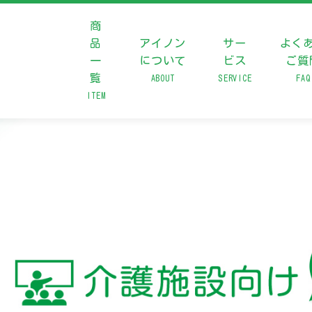
商
品
アイノン
サー
よく
一
について
ビス
ご質
覧
ABOUT
SERVICE
FAQ
ITEM
について
0
営業
ご質問
わせ
L