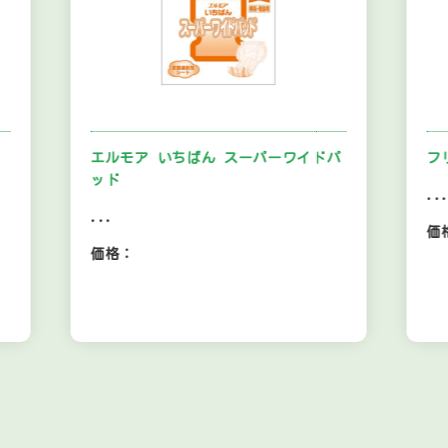
エルモア いちばん スーパーワイドパ
フリーネ
ッド
...
...
価格：
価格：