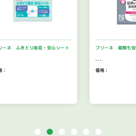
 ふきとり吸収・安心シート
フリーネ 昼間も安心長時
...
価格：
1
2
3
4
5
6