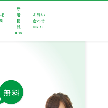
新
ある
着
お問い
問
情
合わせ
報
CONTACT
NEWS
98-979-8333
時間 ： 8:30～17:30（定休日：土日祝）
INEを起動する