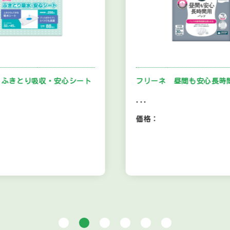
 ふきとり吸収・安心シート
フリーネ 昼間も安心長時
...
価格：
1
2
3
4
5
6