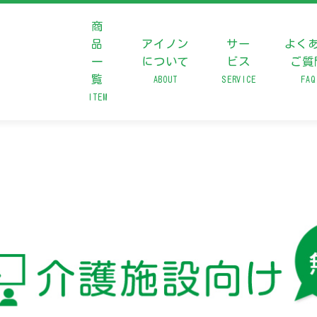
商
品
アイノン
サー
よく
一
について
ビス
ご質
覧
ABOUT
SERVICE
FAQ
ITEM
について
0
営業
ご質問
わせ
L