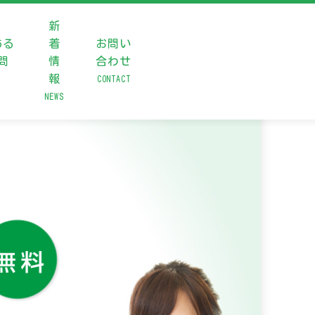
新
ある
着
お問い
問
情
合わせ
報
CONTACT
NEWS
98-979-8333
時間 ： 8:30～17:30（定休日：土日祝）
INEを起動する